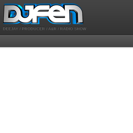
DEEJAY / PRODUCER / A&R / RADIO SHOW