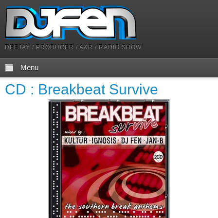
DEEJAY / PRODUCER / A&R / RADIO SHOW
Menu
CD : Breakbeat Survive