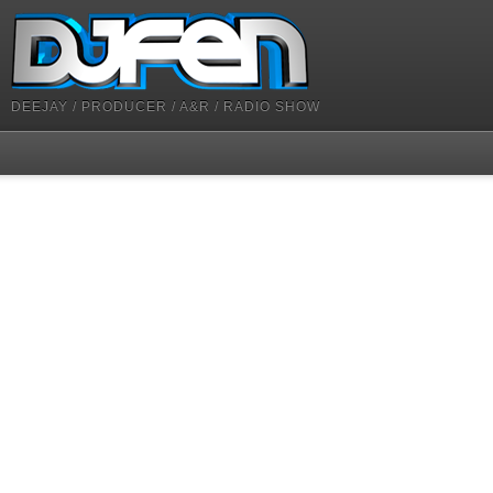
DEEJAY / PRODUCER / A&R / RADIO SHOW