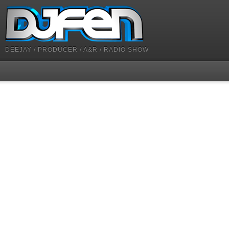
DEEJAY / PRODUCER / A&R / RADIO SHOW